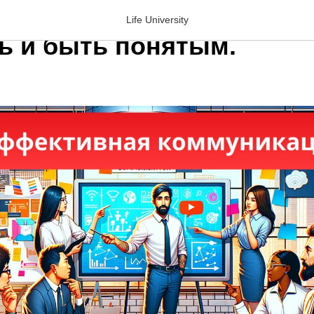
вная коммуникация. Как
Life University
ь и быть понятым.