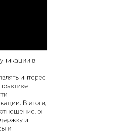
муникации в
являть интерес
 практике
сти
ации. В итоге,
 отношение, он
ддержку и
сы и