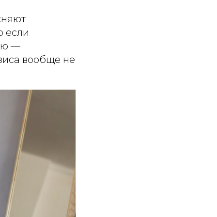
сняют
о если
ию —
изиса вообще не