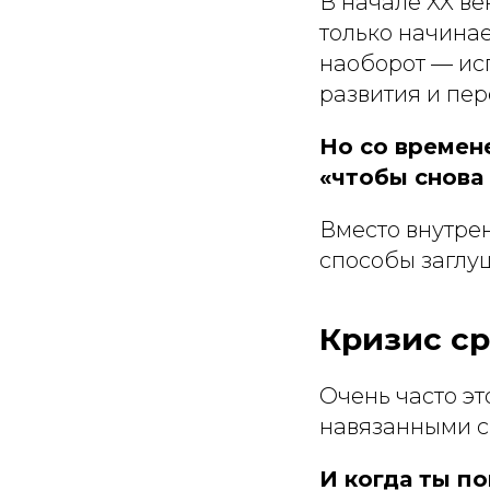
В начале XX ве
только начинае
наоборот — исп
развития и пе
Но со времен
«чтобы снова
Вместо внутре
способы заглуш
Кризис ср
Очень часто э
навязанными с
И когда ты по