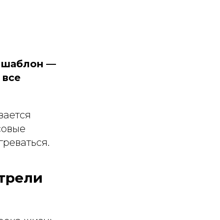
т шаблон —
 все
вается
совые
греваться.
отрели