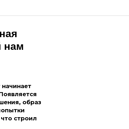
ьная
й нам
 начинает
 Появляется
шения, образ
 попытки
 что строил