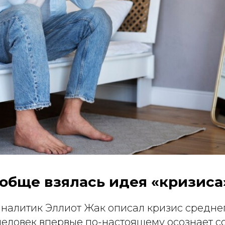
обще взялась идея «кризиса
аналитик Эллиот Жак описал кризис среднег
 человек впервые по-настоящему осознает 