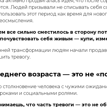
ка активно продвигалась идея, что после с
тся. Людей призывали не списывать себя со
ользовать этот период как время для новог
реосмысления.
ем все сильно сместилось в сторону по
 почувствовать себя живым — купи, изме
нней трансформации людям начали продав
ить тревогу.
еднего возраста — это не «
то столкновение человека с чужими ожидан
роками и социальными ролями.
нимаешь, что часть тревоги — это не о