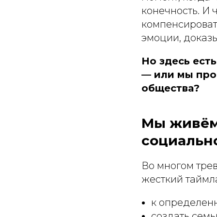
конечность. И 
компенсироват
эмоции, доказы
Но здесь ест
— или мы про
общества?
Мы живём 
социальн
Во многом трев
жесткий таймл
к определенн
создать семь