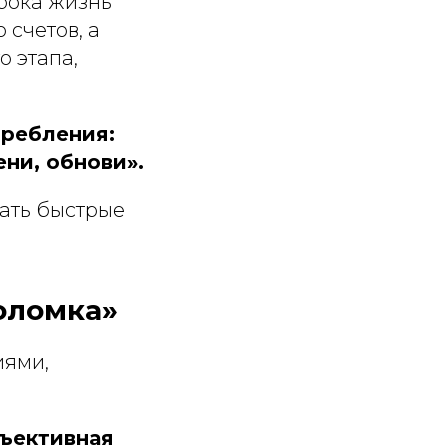
орока жизнь
 счетов, а
о этапа,
требления:
ни, обнови».
ать быстрые
поломка»
иями,
бъективная