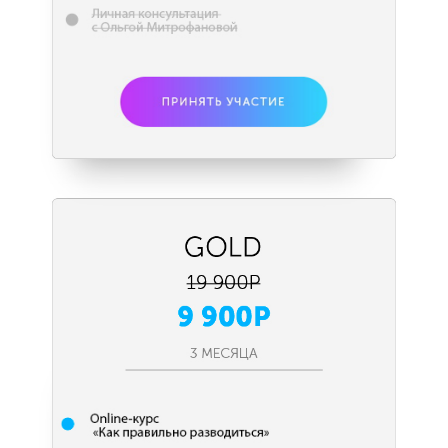
Навигация
Контакты
ГЛАВНАЯ
СФЕРЫ
ЭКСПЕРТЫ
Оплата и возврат
ПРОГРАММЫ
Контакты и реквизиты
ОТЗЫВЫ
Налоговый вычет
ПОДКАСТ
Политика конфиденциальности
Публичная оферта
БЛОГ
Разработка сайта
КОНТАКТЫ